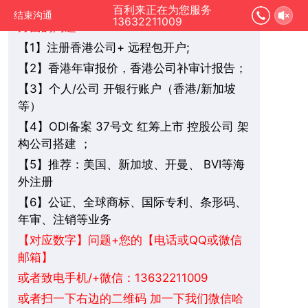
您好，我是在线人工客服，您是想要了解哪
百利来正在为您服务
结束沟通
13632211009
方面的问题：
1】注册香港公司+ 远程包开户;
【
2】香港年审报价，香港公司补审计报告；
【
3】个人/公司 开银行账户（香港/新加坡
【
等）
4】ODI备案 37号文 红筹上市 控股公司 架
【
构公司搭建 ；
5】推荐：美国、新加坡、
BVI
等海
【
开曼、
外注册
6】公证、全球商标、国际专利、条形码、
【
年审、注销等业务
+您的【电话或QQ或微信
【对应数字】问题
邮箱】
或者致电手机/+微信：13632211009
或者扫一下右边的二维码 加一下我们微信哈