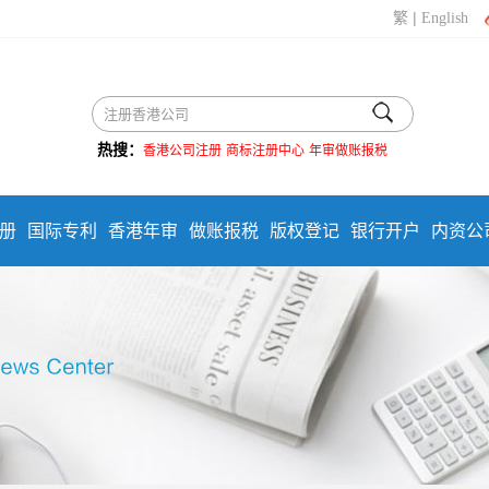
|
繁
English
热搜：
香港公司注册
商标注册中心
年审做账报税
册
国际专利
香港年审
做账报税
版权登记
银行开户
内资公