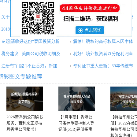
资讯中心相关内容推荐：
关于《中华人民共和国商标法修
商标检索是个技术活，勿因免费
2018年投资日本企业达5年来最多
政策：商标局发出商标审查及审
专题|请收好这份“泰国投资分析
震惊！确权的商标权属人因字体
税务建议 | 美国公司税收明细及
利好！境外投资者以分配利润直
注册有“门路”|不止香港，新加
专利证书重大更新：39年传统布
精彩图文专题推荐
2026新香港公司秘书
【3月重磅】香港公
【特拉华州公
服务，百利来正规持
司备存重要控制人登
册】2022在美
牌香港公司秘书！
记册(SCR)建册指南
特拉华州公司
和怎么注册？