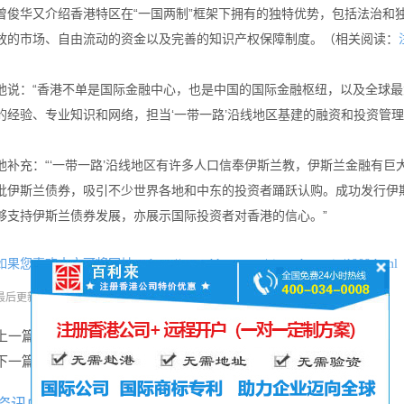
曾俊华又介绍香港特区在“一国两制”框架下拥有的独特优势，包括法治和
放的市场、自由流动的资金以及完善的知识产权保障制度。（相关阅读：
他说：“香港不单是国际金融中心，也是中国的国际金融枢纽，以及全球
的经验、专业知识和网络，担当‘一带一路’沿线地区基建的融资和投资管理
他补充：“‘一带一路’沿线地区有许多人口信奉伊斯兰教，伊斯兰金融有
批伊斯兰债券，吸引不少世界各地和中东的投资者踊跃认购。成功发行伊
够支持伊斯兰债券发展，亦展示国际投资者对香港的信心。”
如果您喜欢本文可将网址：
http://www.hkgcr.com/zixunzhongxin/1909.html
分享本文
最后更新时间:
2016-12-01
阅读:
181次
上一篇：
“香港论坛”揭幕 全球商界领袖探索一带一路商机
下一篇：
内地企业租用香港甲级写字楼占比升至一成