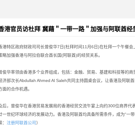
香港官员访杜拜 冀藉＂一带一路＂加强与阿联酋经
香港特区政府财政司司长曾俊华7日(杜拜时间11月6日)在杜拜一个午餐会
策略加强香港与阿拉伯联合酋长国(阿联酋)的经贸关系。
曾俊华率领由香港多个业界组成，包括：金融、贸易、基建和科技等的商
经济部次长Abdullah Ahmed Al Saleh共同主持圆桌会议，让香
方面的合作机遇。
及后，曾俊华在香港贸易发展局的香港经贸交流午宴上向约300位商界代表
廿一世纪环球经济的发展动力。香港及阿联酋均具备所需条件，成为“一带
读：
）
注册阿联酋公司