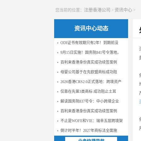
您当前的位置：
注册香港公司
>
资讯中心
>
资讯中心动态
ODI证书有效期只有2年！到期前没
9月15日实施！国务院841号令落地，
百利来香港身份真实成功续签案例
母婴公司基于在先欧盟商标成功阻
2026香港CRS2.0正式落地：跨境资产
仅靠在先第3类商标 成功阻止土耳
解读国务院837号令：中小跨境企业
百利来香港身份真实成功续签案例
不止是WOFE和VIE：瑞幸五层跨境架
倒计时半年！2027年商标法全面施