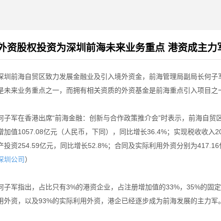
外资股权投资为深圳前海未来业务重点 港资成主力
深圳前海自贸区致力发展金融业及引入境外资金，前海管理局副局长何子军
是未来业务重点之一，而拥有相关资质的外资基金是前海重点引入项目之
何子军在香港出席“前海金融：创新与合作政策推介会”时表示，前海自贸
增加值1057.08亿元（人民币，下同），同比增长36.4%；实现税收收入20
产投资254.59亿元，同比增长52.8%；合同及实际利用外资分别为417.1
）
深圳公司
何子军指出，占比只有3%的港资企业，占注册增加值的33%，35%的固定
用外资，以及93%的实际利用外资，港企已经逐步成为前海发展的主力军