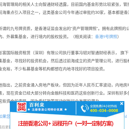
前海管理局的相关人士向智通财经透露，目前国内基金形势比较紧张，管
前海重点引入项目之一，这类基金公司今年通过审批约30家，基本都是香
所谓的九号牌资质，是香港证监会发出的“资产管理牌照”。拥有此牌照的
内、外募集基金，进行境内的股权投资。（相关阅读：
）
香港9号牌照
彤富国际融资租赁（深圳）有限公司执行董事冯韧对智通财经表示， 旗
集基金，寻找好的投资机会，然后透过前海成立的资产管理公司，进行股
金充裕，不少私募基金等机构都想在内地寻找好的项目投资。
他指出，之前资金涌入房地产板块，但因为近年人民币汇率波动，内地房
素，现在资金已经大部分转向金融科技和医药这些创新行业。深圳有好多
这些资金的青睐，因为看好政策驱动创新行业发展的潜力。
如果您喜欢本文可将网址：
http://www.hkgcr.com/zixunzhongxin/1929.html
分享本文
最后更新时间:
2016-12-15
阅读:
86次