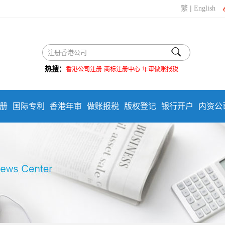
|
繁
English
热搜：
香港公司注册
商标注册中心
年审做账报税
册
国际专利
香港年审
做账报税
版权登记
银行开户
内资公