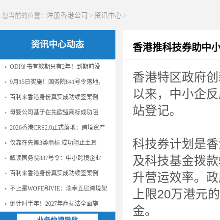
您当前的位置：
注册香港公司
>
资讯中心
>
资讯中心动态
香港推科技券助中小
ODI证书有效期只有2年！到期前没
香港特区政府创
9月15日实施！国务院841号令落地，
以来，中小企反
百利来香港身份真实成功续签案例
站登记。
母婴公司基于在先欧盟商标成功阻
2026香港CRS2.0正式落地：跨境资产
科技券计划是香
仅靠在先第3类商标 成功阻止土耳
及科技基金拨款
解读国务院837号令：中小跨境企业
百利来香港身份真实成功续签案例
升营运效率。政
不止是WOFE和VIE：瑞幸五层跨境架
上限20万港元
倒计时半年！2027年商标法全面施
金。