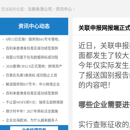
您当前的位置：
注册香港公司
>
资讯中心
>
资讯中心动态
关联申报网报端正式
9月15日实施！国务院841号令落地，
近日，关联申报
百利来香港身份真实成功续签案例
面都发生了较大
母婴公司基于在先欧盟商标成功阻
今年仅实际发生
2026香港CRS2.0正式落地：跨境资产
了报送国别报告
仅靠在先第3类商标 成功阻止土耳
的内容吧！
解读国务院837号令：中小跨境企业
百利来香港身份真实成功续签案例
不止是WOFE和VIE：瑞幸五层跨境架
哪些企业需要进
倒计时半年！2027年商标法全面施
企业出海欧洲，为什么越来越多人
实行查账征收的