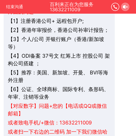
您好，我是在线人工客服，您是想要了解哪
百利来正在为您服务
结束沟通
13632211009
方面的问题：
1】注册香港公司+ 远程包开户;
【
2】香港年审报价，香港公司补审计报告；
【
3】个人/公司 开银行账户（香港/新加坡
【
等）
4】ODI备案 37号文 红筹上市 控股公司 架
【
构公司搭建 ；
5】推荐：美国、新加坡、
BVI
等海
【
开曼、
外注册
6】公证、全球商标、国际专利、条形码、
【
年审、注销等业务
+您的【电话或QQ或微信
【对应数字】问题
邮箱】
或者致电手机/+微信：13632211009
或者扫一下右边的二维码 加一下我们微信哈