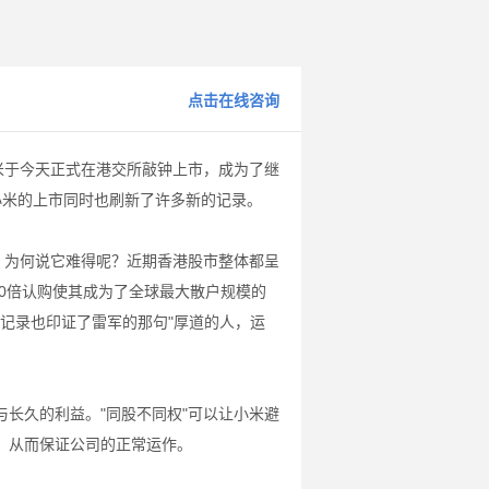
点击在线咨询
米于今天正式在港交所敲钟上市，成为了继
如此，小米的上市同时也刷新了许多新的记录。
。为何说它难得呢？近期香港股市整体都呈
10倍认购使其成为了全球最大散户规模的
项记录也印证了雷军的那句"厚道的人，运
长久的利益。"同股不同权"可以让小米避
，从而保证公司的正常运作。