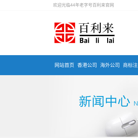
欢迎光临44年老字号百利来官网
网站首页
香港公司
海外公司
商标注