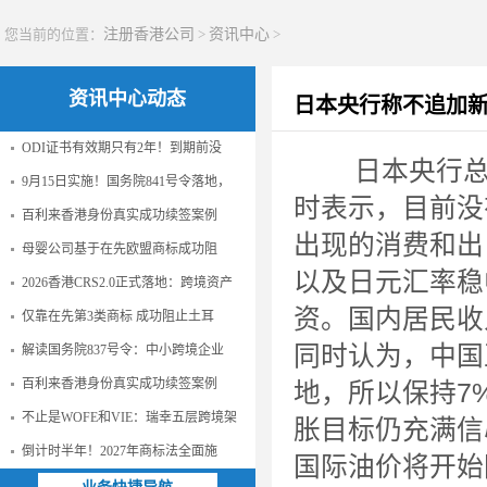
您当前的位置：
注册香港公司
>
资讯中心
>
资讯中心动态
日本央行称不追加
ODI证书有效期只有2年！到期前没
日本央行总裁
9月15日实施！国务院841号令落地，
时表示，目前没
百利来香港身份真实成功续签案例
出现的消费和出
母婴公司基于在先欧盟商标成功阻
以及日元汇率稳
2026香港CRS2.0正式落地：跨境资产
资。国内居民收
仅靠在先第3类商标 成功阻止土耳
同时认为，中国
解读国务院837号令：中小跨境企业
百利来香港身份真实成功续签案例
地，所以保持7
不止是WOFE和VIE：瑞幸五层跨境架
胀目标仍充满信
倒计时半年！2027年商标法全面施
国际油价将开始