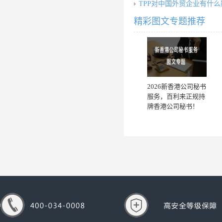
TPP对中国外贸企业有什
精彩图文专题推荐
2026新香港公司秘书
服务，百利来正规持
牌香港公司秘书！