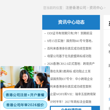
您当前的位置：
注册香港公司
>
资讯中心
>
资讯中心动态
ODI证书有效期只有2年！到期前没
9月15日实施！国务院841号令落地，
百利来香港身份真实成功续签案例
母婴公司基于在先欧盟商标成功阻
2026香港CRS2.0正式落地：跨境资产
仅靠在先第3类商标 成功阻止土耳
解读国务院837号令：中小跨境企业
百利来香港身份真实成功续签案例
不止是WOFE和VIE：瑞幸五层跨境架
倒计时半年！2027年商标法全面施