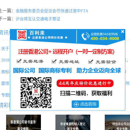
上一篇：
金融服务委员会促议会尽快通过澳中FTA
下一篇：
沪台将互认交通电子票证
资讯中心相关内容推荐：
关于《中华人民共和国商标法修
税务建议 | 美国公司税收明细及
2018年投资日本企业达5年来最多
2022年香港优才计划最新打分表
商标检索是个技术活，勿因免费
政策：商标局发出商标审查及审
震惊！确权的商标权属人因字体
百利来（北京）CRS合规与海外所
专题|请收好这份“泰国投资分析
注册有“门路”|不止香港，新加
精彩图文专题推荐