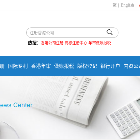
|
繁
English
热搜：
香港公司注册
商标注册中心
年审做账报税
册
国际专利
香港年审
做账报税
版权登记
银行开户
内资公