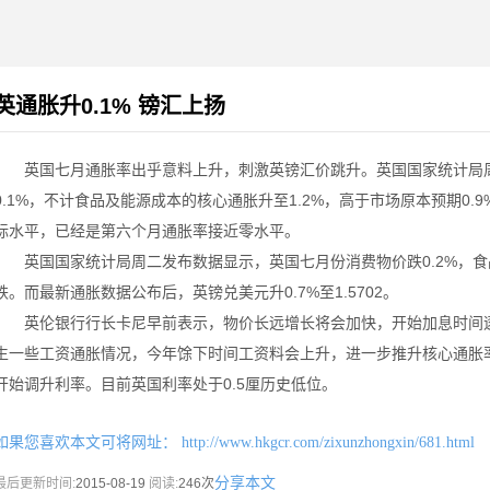
英通胀升0.1% 镑汇上扬
英国七月通胀率出乎意料上升，刺激英镑汇价跳升。英国国家统计局周
0.1%，不计食品及能源成本的核心通胀升至1.2%，高于市场原本预期0.
标水平，已经是第六个月通胀率接近零水平。
英国国家统计局周二发布数据显示，英国七月份消费物价跌0.2%，食
跌。而最新通胀数据公布后，英镑兑美元升0.7%至1.5702。
英伦银行行长卡尼早前表示，物价长远增长将会加快，开始加息时间逐
生一些工资通胀情况，今年馀下时间工资料会上升，进一步推升核心通胀率
开始调升利率。目前英国利率处于0.5厘历史低位。
如果您喜欢本文可将网址：
http://www.hkgcr.com/zixunzhongxin/681.html
分享本文
最后更新时间:
2015-08-19
阅读:
246次