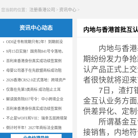
您当前的位置：
注册香港公司
>
资讯中心
>
资讯中心动态
内地与香港首批互
ODI证书有效期只有2年！到期前没
内地与香港基
9月15日实施！国务院841号令落地，
期纷纷发力争抢
百利来香港身份真实成功续签案例
认产品正式上交
母婴公司基于在先欧盟商标成功阻
者很快就将迎来
2026香港CRS2.0正式落地：跨境资产
7日，渣打银
仅靠在先第3类商标 成功阻止土耳
金互认业务方面
解读国务院837号令：中小跨境企业
百利来香港身份真实成功续签案例
供差异化、定制
不止是WOFE和VIE：瑞幸五层跨境架
所谓基金互认
倒计时半年！2027年商标法全面施
接销售，内地符