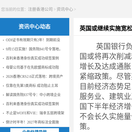
您当前的位置：
注册香港公司
>
资讯中心
>
资讯中心动态
英国或继续实施宽松
ODI证书有效期只有2年！到期前没
英国银行负责
9月15日实施！国务院841号令落地，
国或将再次削减
百利来香港身份真实成功续签案例
增长及达成通胀
母婴公司基于在先欧盟商标成功阻
紧缩政策。尽管
2026香港CRS2.0正式落地：跨境资产
目前经济态势足
仅靠在先第3类商标 成功阻止土耳
服务业、建筑业
解读国务院837号令：中小跨境企业
百利来香港身份真实成功续签案例
国下半年经济增
不止是WOFE和VIE：瑞幸五层跨境架
不会长久实施量
倒计时半年！2027年商标法全面施
策。