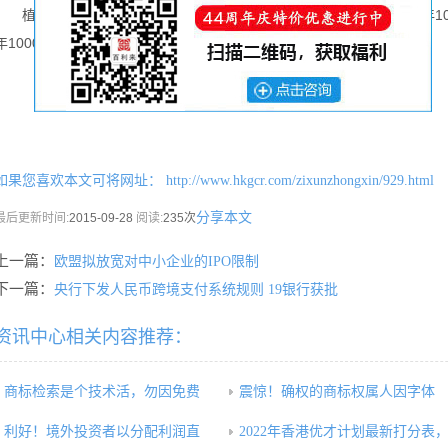
植物新品种保护权收费，由现行的在保护期内，年费为第1-6年每年1000
年1000元不变、以后每年降为1200元。
如果您喜欢本文可将网址：
http://www.hkgcr.com/zixunzhongxin/929.html
分享本文
最后更新时间:
2015-09-28
阅读:
235次
上一篇：
欧盟拟放宽对中小企业的IPO限制
下一篇：
央行下发人民币跨境支付系统规则 19银行获批
资讯中心相关内容推荐：
商标检索是个技术活，勿因免费
震惊！确权的商标权属人因字体
利好！境外投资者以分配利润直
2022年香港优才计划最新打分表