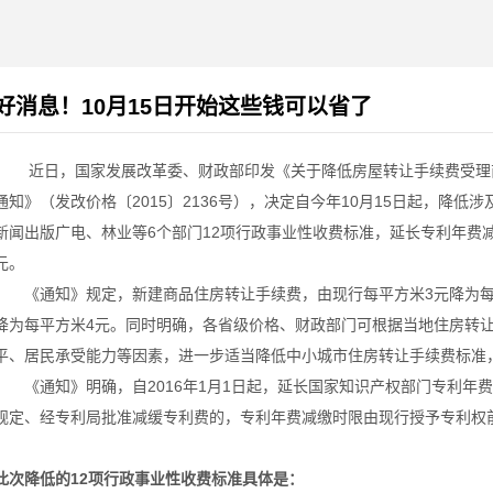
好消息！10月15日开始这些钱可以省了
近日，国家发展改革委、财政部印发《关于降低房屋转让手续费受理
通知》（发改价格〔2015〕2136号），决定自今年10月15日起，降
新闻出版广电、林业等6个部门12项行政事业性收费标准，延长专利年费
元。
《通知》规定，新建商品住房转让手续费，由现行每平方米3元降为每
降为每平方米4元。同时明确，各省级价格、财政部门可根据当地住房转
平、居民承受能力等因素，进一步适当降低中小城市住房转让手续费标准
《通知》明确，自2016年1月1日起，延长国家知识产权部门专利年
规定、经专利局批准减缓专利费的，专利年费减缴时限由现行授予专利权
此次降低的12
项行政事业性收费标准具体是：