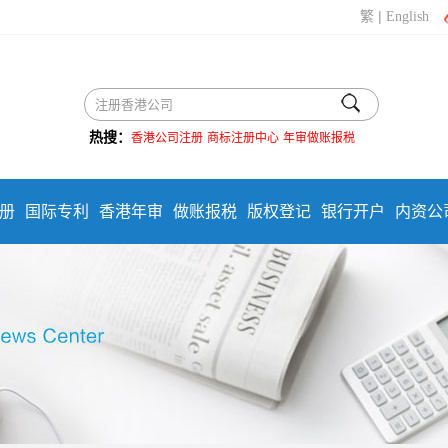
|
繁
English
热搜：
香港公司注册
商标注册中心
年审做账报税
册
国际专利
香港年审
做账报税
版权登记
银行开户
内资公