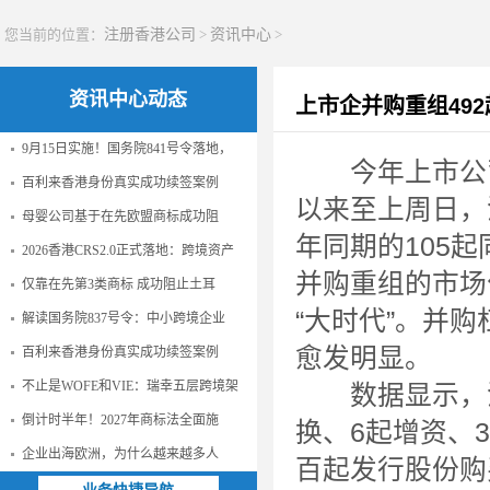
您当前的位置：
注册香港公司
>
资讯中心
>
资讯中心动态
上市企并购重组492
9月15日实施！国务院841号令落地，
今年上市公司并
百利来香港身份真实成功续签案例
以来至上周日，
母婴公司基于在先欧盟商标成功阻
年同期的105
2026香港CRS2.0正式落地：跨境资产
并购重组的市场
仅靠在先第3类商标 成功阻止土耳
“大时代”。并
解读国务院837号令：中小跨境企业
愈发明显。
百利来香港身份真实成功续签案例
不止是WOFE和VIE：瑞幸五层跨境架
数据显示，沪深
倒计时半年！2027年商标法全面施
换、6起增资、
企业出海欧洲，为什么越来越多人
百起发行股份购