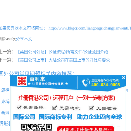
如果您喜欢本文可将网址：
http://www.hkgcr.com/liangongsichangjianwenti/
分享本文
阅读:
492次
上一篇：
【英国公司公证】公证流程/所需文件/公证范围介绍
下一篇：
【美国公司上市】大陆公司在美国上市的好处与要求
国外公司常见问题相关内容推荐：
怎样注销bvi公司？注销前有什么
【开曼公司下设bvi公司的目的解
柬埔寨电子商务许可证申请
印度公司注册
香港办理海牙公证注意要点
菲律宾海牙公证
精彩图文专题推荐