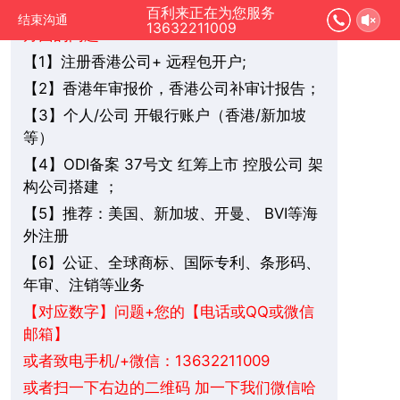
您好，我是在线人工客服，您是想要了解哪
百利来正在为您服务
结束沟通
13632211009
方面的问题：
1】注册香港公司+ 远程包开户;
【
2】香港年审报价，香港公司补审计报告；
【
3】个人/公司 开银行账户（香港/新加坡
【
等）
4】ODI备案 37号文 红筹上市 控股公司 架
【
构公司搭建 ；
5】推荐：美国、新加坡、
BVI
等海
【
开曼、
外注册
6】公证、全球商标、国际专利、条形码、
【
年审、注销等业务
+您的【电话或QQ或微信
【对应数字】问题
邮箱】
或者致电手机/+微信：13632211009
或者扫一下右边的二维码 加一下我们微信哈