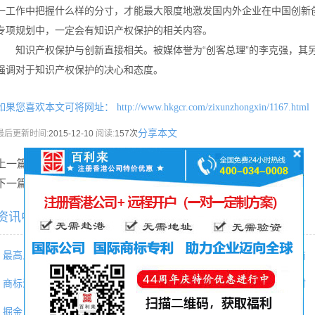
一工作中把握什么样的分寸，才能最大限度地激发国内外企业在中国创新创
专项规划中，一定会有知识产权保护的相关内容。
知识产权保护与创新直接相关。被媒体誉为“创客总理”的李克强，其
强调对于知识产权保护的决心和态度。
如果您喜欢本文可将网址：
http://www.hkgcr.com/zixunzhongxin/1167.html
分享本文
最后更新时间:
2015-12-10
阅读:
157次
上一篇：
外汇局政策新闻发布会释放重要信号
下一篇：
内地继续是香港对外直接投资重要目的地
资讯中心相关内容推荐：
最高人民法院知识产权法庭典型
挪威新商标法生效后注册黑白商
商标注册和商标保护一定要懂得
中国进入海外直接投资大扩张时
掘金日本：机遇诱人，挑战暗藏
香港强积金“懒人基金” 预计明