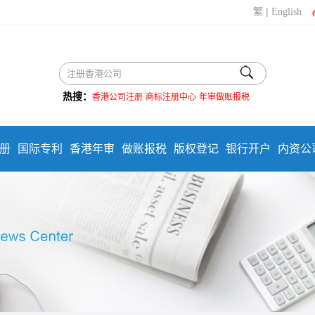
|
繁
English
热搜：
香港公司注册
商标注册中心
年审做账报税
册
国际专利
香港年审
做账报税
版权登记
银行开户
内资公