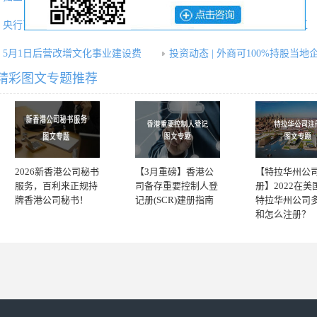
央行下发人民币跨境支付系统规
中国企业进军迪拜：选择自贸区
5月1日后营改增文化事业建设费
投资动态 | 外商可100%持股当地
精彩图文专题推荐
2026新香港公司秘书
【3月重磅】香港公
【特拉华州公
服务，百利来正规持
司备存重要控制人登
册】2022在美
牌香港公司秘书！
记册(SCR)建册指南
特拉华州公司
和怎么注册？