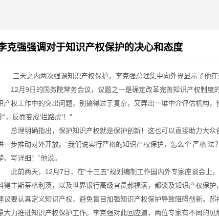
李克强强调对于知识产权保护的决心和态度
三天之内两次强调知识产权保护，李克强总理集中向外界显示了他在
12月9日的国务院常务会议，议题之一是确定改革完善知识产权制度的
识产权工作中的突出问题，别搞得过于复杂，又弄出一堆中介评估机构，
伞’，反而变成‘拦路虎’！”
总理明确指出，保护知识产权就是保护创新！这也可以直接助力大众创
进一步推动对外开放。“我们说实行严格的知识产权保护，怎么个‘严格’
楚、写详细！”他说。
此前两天，12月7日，在“十三五”规划编制工作国内外专家座谈会上
料得主斯蒂格利茨，以及世界银行高级官员郝福满，都谈及知识产权保护
建议要认真定义知识产权，避免盲目加强知识产权保护导致阻碍创新。郝
量大力推进知识产权保护工作。李克强对此回应道，两位专家有不同的见