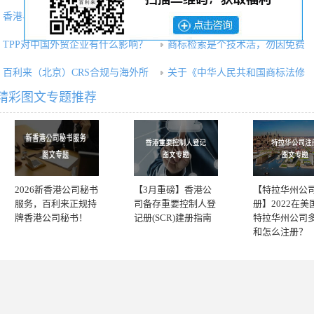
香港与内地「北向互换通」5.1
注册有“门路”|不止香港，新加
TPP对中国外贸企业有什么影响？
商标检索是个技术活，勿因免费
百利来（北京）CRS合规与海外所
关于《中华人民共和国商标法修
精彩图文专题推荐
2026新香港公司秘书
【3月重磅】香港公
【特拉华州公
服务，百利来正规持
司备存重要控制人登
册】2022在美
牌香港公司秘书！
记册(SCR)建册指南
特拉华州公司
和怎么注册？