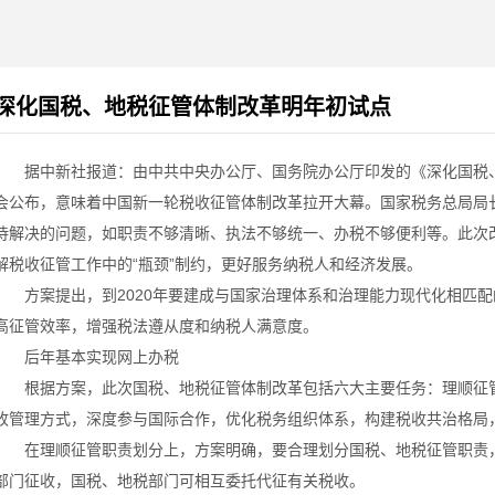
深化国税、地税征管体制改革明年初试点
据中新社报道：由中共中央办公厅、国务院办公厅印发的《深化国税、
会公布，意味着中国新一轮税收征管体制改革拉开大幕。国家税务总局局
待解决的问题，如职责不够清晰、执法不够统一、办税不够便利等。此次
解税收征管工作中的“瓶颈”制约，更好服务纳税人和经济发展。
方案提出，到2020年要建成与国家治理体系和治理能力现代化相匹配
高征管效率，增强税法遵从度和纳税人满意度。
后年基本实现网上办税
根据方案，此次国税、地税征管体制改革包括六大主要任务：理顺征管
收管理方式，深度参与国际合作，优化税务组织体系，构建税收共治格局，
在理顺征管职责划分上，方案明确，要合理划分国税、地税征管职责，
部门征收，国税、地税部门可相互委托代征有关税收。