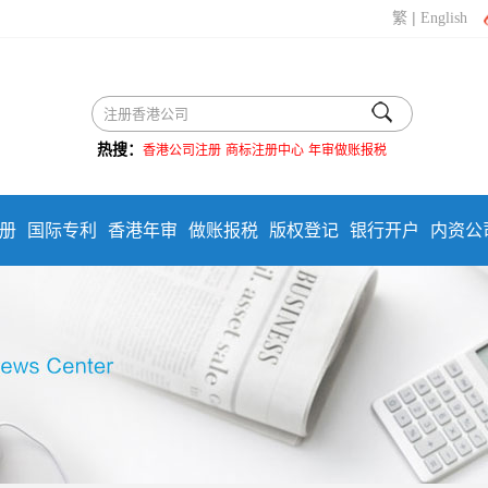
|
繁
English
热搜：
香港公司注册
商标注册中心
年审做账报税
册
国际专利
香港年审
做账报税
版权登记
银行开户
内资公