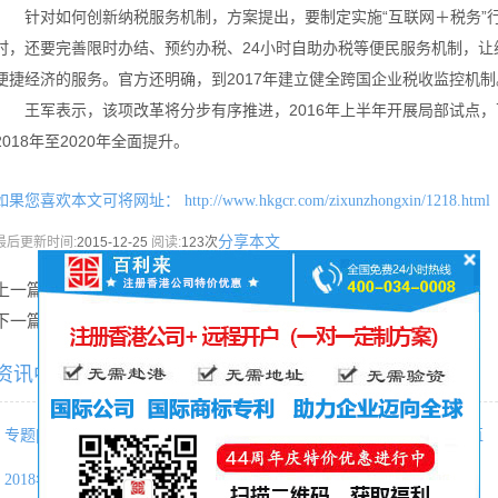
针对如何创新纳税服务机制，方案提出，要制定实施“互联网＋税务”行动
时，还要完善限时办结、预约办税、24小时自助办税等便民服务机制，
便捷经济的服务。官方还明确，到2017年建立健全跨国企业税收监控机制
王军表示，该项改革将分步有序推进，2016年上半年开展局部试点，下
2018年至2020年全面提升。
如果您喜欢本文可将网址：
http://www.hkgcr.com/zixunzhongxin/1218.html
分享本文
最后更新时间:
2015-12-25
阅读:
123次
上一篇：
内地与香港基金互认税收政策
下一篇：
涉互联网知识产权十大案例公布
资讯中心相关内容推荐：
专题|请收好这份“泰国投资分析
利好！境外投资者以分配利润直
2018年投资日本企业达5年来最多
税务建议 | 美国公司税收明细及