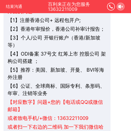
您好，我是在线人工客服，您是想要了解哪
百利来正在为您服务
结束沟通
13632211009
方面的问题：
1】注册香港公司+ 远程包开户;
【
2】香港年审报价，香港公司补审计报告；
【
3】个人/公司 开银行账户（香港/新加坡
【
等）
4】ODI备案 37号文 红筹上市 控股公司 架
【
构公司搭建 ；
5】推荐：美国、新加坡、
BVI
等海
【
开曼、
外注册
6】公证、全球商标、国际专利、条形码、
【
年审、注销等业务
+您的【电话或QQ或微信
【对应数字】问题
邮箱】
或者致电手机/+微信：13632211009
或者扫一下右边的二维码 加一下我们微信哈