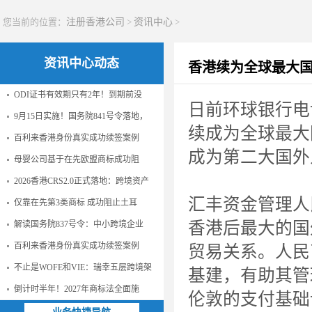
您当前的位置：
注册香港公司
>
资讯中心
>
资讯中心动态
香港续为全球最大
ODI证书有效期只有2年！到期前没
日前环球银行电
9月15日实施！国务院841号令落地，
续成为全球最大
百利来香港身份真实成功续签案例
成为第二大国外
母婴公司基于在先欧盟商标成功阻
2026香港CRS2.0正式落地：跨境资产
汇丰资金管理人
仅靠在先第3类商标 成功阻止土耳
香港后最大的国
解读国务院837号令：中小跨境企业
百利来香港身份真实成功续签案例
贸易关系。人民
不止是WOFE和VIE：瑞幸五层跨境架
基建，有助其管
倒计时半年！2027年商标法全面施
伦敦的支付基础