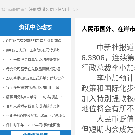
您当前的位置：
注册香港公司
>
资讯中心
>
资讯中心动态
人民币国外、在岸
ODI证书有效期只有2年！到期前没
中新社报道，
9月15日实施！国务院841号令落地，
6.3306，连
百利来香港身份真实成功续签案例
行政总裁李小加
母婴公司基于在先欧盟商标成功阻
李小加预计，
2026香港CRS2.0正式落地：跨境资产
政策和国际化步
仅靠在先第3类商标 成功阻止土耳
加入特别提款权
解读国务院837号令：中小跨境企业
百利来香港身份真实成功续签案例
地位将会有所不
不止是WOFE和VIE：瑞幸五层跨境架
人民币贬值两
倒计时半年！2027年商标法全面施
但短期内会成为