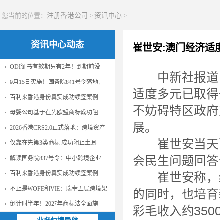
您当前的位置：
注册香港公司
>
资讯中心
>
资讯中心动态
崔世安:澳门经济适
ODI证书有效期只有2年！到期前没
中新社报道， 
9月15日实施！国务院841号令落地，
适度多元已取得
百利来香港身份真实成功续签案例
不妨碍特区政府
母婴公司基于在先欧盟商标成功阻
展。
2026香港CRS2.0正式落地：跨境资产
崔世安当天下
仅靠在先第3类商标 成功阻止土耳
会民生问题回答
解读国务院837号令：中小跨境企业
百利来香港身份真实成功续签案例
崔世安称，经
不止是WOFE和VIE：瑞幸五层跨境架
的同时，也培育
倒计时半年！2027年商标法全面施
彩毛收入约35