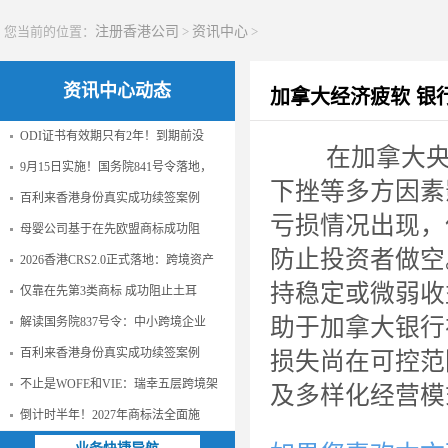
您当前的位置：
注册香港公司
>
资讯中心
>
资讯中心动态
加拿大经济疲软 银
ODI证书有效期只有2年！到期前没
在加拿大央行
9月15日实施！国务院841号令落地，
下挫等多方因素
百利来香港身份真实成功续签案例
亏损情况出现，
母婴公司基于在先欧盟商标成功阻
防止投资者做空
2026香港CRS2.0正式落地：跨境资产
持稳定或微弱收
仅靠在先第3类商标 成功阻止土耳
助于加拿大银行
解读国务院837号令：中小跨境企业
百利来香港身份真实成功续签案例
损失尚在可控范
不止是WOFE和VIE：瑞幸五层跨境架
及多样化经营模
倒计时半年！2027年商标法全面施