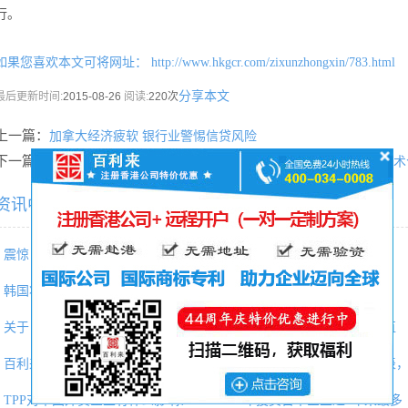
行。
如果您喜欢本文可将网址：
http://www.hkgcr.com/zixunzhongxin/783.html
分享本文
最后更新时间:
2015-08-26
阅读:
220次
上一篇：
加拿大经济疲软 银行业警惕信贷风险
下一篇：
国家税务总局与荷兰税务与海关管理局签署2016—2018年度技
资讯中心相关内容推荐：
震惊！确权的商标权属人因字体
专题|请收好这份“泰国投资分析
韩国将于10月开设人民币期货市
注册有“门路”|不止香港，新加
关于《中华人民共和国商标法修
利好！境外投资者以分配利润直
百利来（北京）CRS合规与海外所
2022年香港优才计划最新打分表
TPP对中国外贸企业有什么影响？
2018年投资日本企业达5年来最多