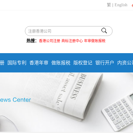
|
繁
English
热搜：
香港公司注册
商标注册中心
年审做账报税
册
国际专利
香港年审
做账报税
版权登记
银行开户
内资公