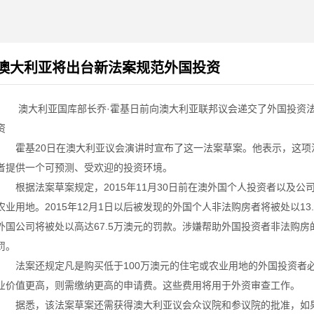
澳大利亚将出台新法案规范外国投资
澳大利亚国库部长乔·霍基日前向澳大利亚联邦议会递交了外国投资法
资
霍基20日在澳大利亚议会演讲时宣布了这一法案草案。他表示，这项
者提供一个可预测、受欢迎的投资环境。
根据法案草案规定，2015年11月30日前在澳外国个人投资者以及公
农业用地。2015年12月1日以后被发现的外国个人非法购房者将被处以1
外国公司将被处以高达67.5万澳元的罚款。涉嫌帮助外国投资者非法购
罚。
法案还规定凡是购买低于100万澳元的住宅或农业用地的外国投资者必须
业价值更高，则需缴纳更高的申请费。这些费用将用于外资审查工作。
据悉，该法案草案还需获得澳大利亚议会众议院和参议院的批准，如果顺利