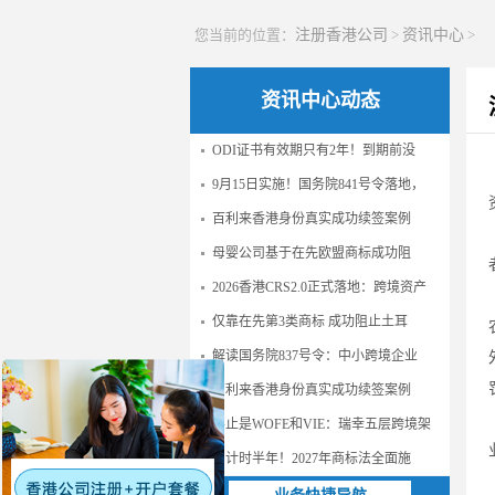
您当前的位置：
注册香港公司
>
资讯中心
>
资讯中心动态
ODI证书有效期只有2年！到期前没
9月15日实施！国务院841号令落地，
百利来香港身份真实成功续签案例
母婴公司基于在先欧盟商标成功阻
2026香港CRS2.0正式落地：跨境资产
仅靠在先第3类商标 成功阻止土耳
解读国务院837号令：中小跨境企业
百利来香港身份真实成功续签案例
不止是WOFE和VIE：瑞幸五层跨境架
倒计时半年！2027年商标法全面施