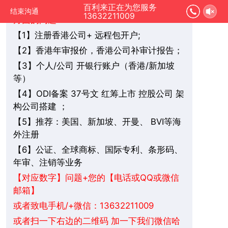
您好，我是在线人工客服，您是想要了解哪
百利来正在为您服务
结束沟通
13632211009
方面的问题：
1】注册香港公司+ 远程包开户;
【
2】香港年审报价，香港公司补审计报告；
【
3】个人/公司 开银行账户（香港/新加坡
【
等）
4】ODI备案 37号文 红筹上市 控股公司 架
【
构公司搭建 ；
5】推荐：美国、新加坡、
BVI
等海
【
开曼、
外注册
6】公证、全球商标、国际专利、条形码、
【
年审、注销等业务
+您的【电话或QQ或微信
【对应数字】问题
邮箱】
或者致电手机/+微信：13632211009
或者扫一下右边的二维码 加一下我们微信哈