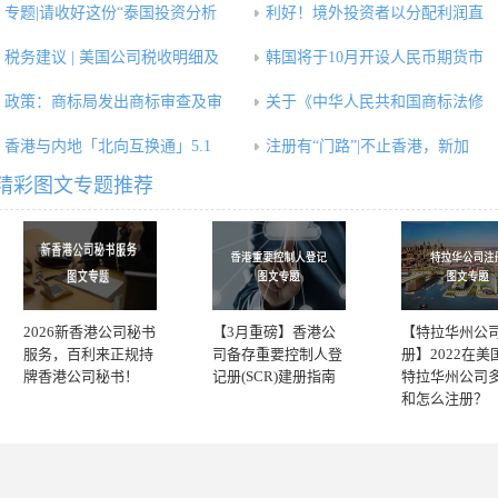
专题|请收好这份“泰国投资分析
利好！境外投资者以分配利润直
税务建议 | 美国公司税收明细及
韩国将于10月开设人民币期货市
政策：商标局发出商标审查及审
关于《中华人民共和国商标法修
香港与内地「北向互换通」5.1
注册有“门路”|不止香港，新加
精彩图文专题推荐
2026新香港公司秘书
【3月重磅】香港公
【特拉华州公
服务，百利来正规持
司备存重要控制人登
册】2022在美
牌香港公司秘书！
记册(SCR)建册指南
特拉华州公司
和怎么注册？