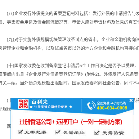
(八)企业发行外债提交的备案登记材料包括：发行外债的申请报告与
限、募集资金用途及资金回流情况等。申请人应对申请材料及信息的真实
(九)对于实施外债规模切块管理改革试点的省市，企业和金融机构向
央管理企业和金融机构，以及试点省市以外的地方企业和金融机构直接向
(十)国家发改委在收到备案登记申请后5个工作日决定是否予以受理，
模限额内出具《企业发行外债备案登记证明》(附件2)。外债发行人凭备
有关手续。当外债总规模超出限额时，国家发改委将向社会公告，同时不
(十一)企业发行外债实际情况与备案登记情况差异较大时，应在信息
记规模的企业，国家发改委将其不良信用记录纳入国家信用信息平台。
四、加强事中事后监管，切实防范风险