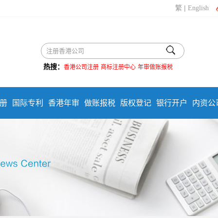
|
繁
English
热搜：
香港公司注册
商标注册中心
年审做账报税
册
国际专利
香港年审
做账报税
版权登记
银行开户
内资公