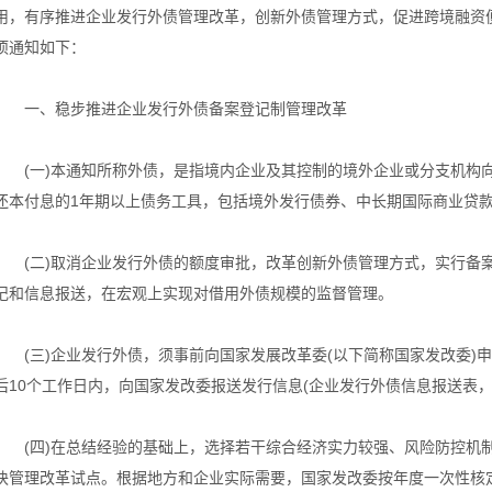
用，有序推进企业发行外债管理改革，创新外债管理方式，促进跨境融资
项通知如下：
一、稳步推进企业发行外债备案登记制管理改革
(一)本通知所称外债，是指境内企业及其控制的境外企业或分支机构
还本付息的1年期以上债务工具，包括境外发行债券、中长期国际商业贷
(二)取消企业发行外债的额度审批，改革创新外债管理方式，实行备
记和信息报送，在宏观上实现对借用外债规模的监督管理。
(三)企业发行外债，须事前向国家发展改革委(以下简称国家发改委)
后10个工作日内，向国家发改委报送发行信息(企业发行外债信息报送表，
(四)在总结经验的基础上，选择若干综合经济实力较强、风险防控机
块管理改革试点。根据地方和企业实际需要，国家发改委按年度一次性核