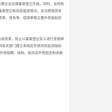
方便企业办理备案登记手续。同时，会同有
备案登记和信息报送情况，关注跨境资本
债率、债务率、偿债率等主要外债指标控
推进改革，防止以备案登记名义进行变相审
同有关部门建立本地区外债风险监测指标
行外债规模、结构、投向及外债偿还和余额