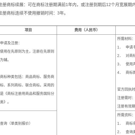
注册商标续展：可在商标注册期满前1年内，或注册到期后12个月宽展期内
注册商标连续不使用撤销时间：3年。
项目
费用（人民币）
所需材料
申请及注册：
1． 申请
使用在先原则为主，注册在先原则
2． 对商
为辅。
3． 使用
4． 商标
商标种类包括：商品商标、服务商
标、系列商标、联合商标。采用的
官方回执时
是《商标注册用商品和服务国际分
注册需时：
类》。
注册有效期
所需资料
查询（单类别报价）
1． 商标
2． 查询