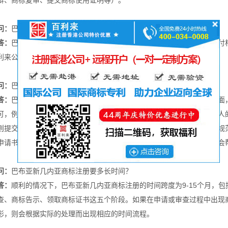
辩、商标复审、提交商标使用证明等）。
问：
巴布亚新几内亚商标查询费是多少？
答：
巴布亚新几内亚商标查询是非必须的，如果要作商标查询，则要支付
利来公司客服专员作出报价为准。
问：
巴布亚新几内亚商标注册要什么条件？
答：
巴布亚新几内亚商标局对申请人不设过多限制，对于申请人要求方面
可，例如：如果以个人名义申请巴布亚新几内亚商标，则需要提交该个人
则提交该企业营业执照副本复印件即可。除此之外，就是对商标注册的规
申请书式的填写等，一般情况下，作为商标代理机构，他们的代理人都会
问：
巴布亚新几内亚商标注册要多长时间？
答：
顺利的情况下，巴布亚新几内亚商标注册的时间跨度为9-15个月，
查、商标告示、领取商标证书这五个阶段。如果在申请或审查过程中出现
形，则会根据实际的处理而出现相应的时间流程。