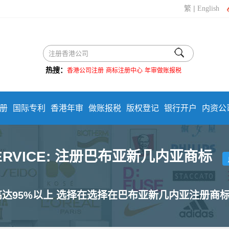
|
繁
English
热搜：
香港公司注册
商标注册中心
年审做账报税
册
国际专利
香港年审
做账报税
版权登记
银行开户
内资公
SERVICE: 注册巴布亚新几内亚商标
高达95%以上 选择在选择在巴布亚新几内亚注册商