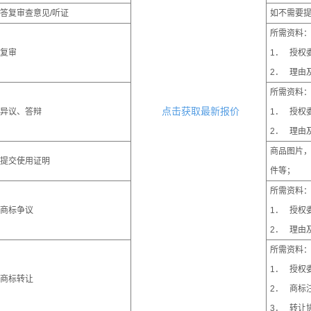
答复审查意见/听证
如不需要
所需资料
复审
1． 授权
2． 理由
所需资料
点击获取最新报价
异议、答辩
1． 授权
2． 理由
商品图片
提交使用证明
件等；
所需资料
商标争议
1． 授权
2． 理由
所需资料
1． 授权
商标转让
2． 商标
3． 转让