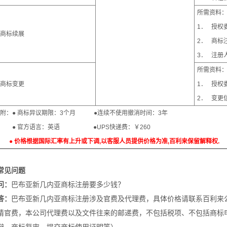
所需资料
1． 授权
商标续展
2． 商标
3． 注册
所需资料
商标变更
1． 授权
2． 变更
附：● 商标异议期限：3个月 ●连续不使用撤消时间：3年
● 官方语言：英语 ●UPS快递费：￥260
● 价格根据国际汇率有上升或下调,以客服人员提供价格为准,百利来保留解释权.
常见问题
问：
巴布亚新几内亚商标注册要多少钱？
答：
巴布亚新几内亚商标注册涉及官费及代理费，具体价格请联系百利来
请官费，本公司代理费以及文件往来的邮递费，不包括税项、不包括商标