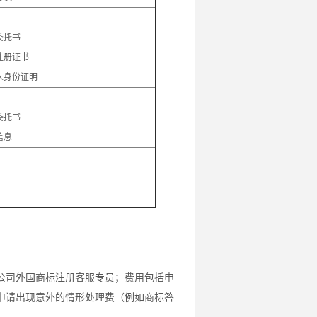
：
委托书
注册证书
人身份证明
：
委托书
信息
公司外国商标注册客服专员；费用包括申
申请出现意外的情形处理费（例如商标答