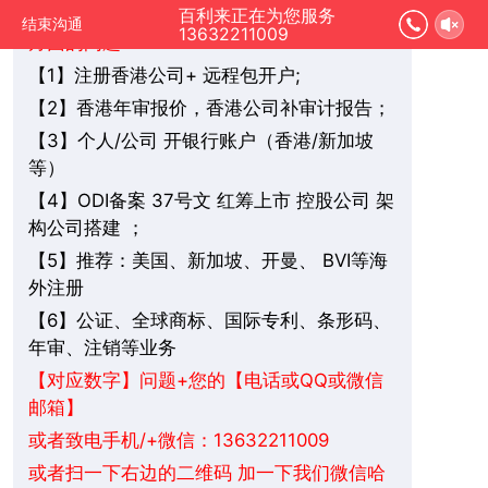
您好，我是在线人工客服，您是想要了解哪
百利来正在为您服务
结束沟通
13632211009
方面的问题：
1】注册香港公司+ 远程包开户;
【
2】香港年审报价，香港公司补审计报告；
【
3】个人/公司 开银行账户（香港/新加坡
【
等）
4】ODI备案 37号文 红筹上市 控股公司 架
【
构公司搭建 ；
5】推荐：美国、新加坡、
BVI
等海
【
开曼、
外注册
6】公证、全球商标、国际专利、条形码、
【
年审、注销等业务
+您的【电话或QQ或微信
【对应数字】问题
邮箱】
或者致电手机/+微信：13632211009
或者扫一下右边的二维码 加一下我们微信哈