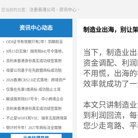
您当前的位置：
注册香港公司
>
资讯中心
>
资讯中心动态
制造业出海，别让架
ODI证书有效期只有2年！到期前没
当下，制造业出
9月15日实施！国务院841号令落地，
百利来香港身份真实成功续签案例
资金调配、利润
母婴公司基于在先欧盟商标成功阻
不用慌，出海的
2026香港CRS2.0正式落地：跨境资产
效率就成功了一
仅靠在先第3类商标 成功阻止土耳
解读国务院837号令：中小跨境企业
本文只讲制造业
百利来香港身份真实成功续签案例
到利润回流，每
不止是WOFE和VIE：瑞幸五层跨境架
您少走弯路、平
倒计时半年！2027年商标法全面施